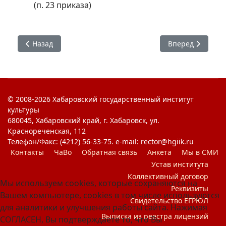
(п. 23 приказа)
Предыдущий: Стипендиаты - 2026
Следующий: Пор
Назад
Вперед
© 2008-2026 Хабаровский государственный институт
культуры
680045, Хабаровский край, г. Хабаровск, ул.
Краснореченская, 112
Телефон/Факс: (4212) 56-33-75. e-mail: rector@hgiik.ru
Контакты
ЧаВо
Обратная связь
Анкета
Мы в СМИ
Устав института
Коллективный договор
Мы используем cookies, которые сохраняются на
Реквизиты
Вашем компьютере, cookies в том числе используются
Свидетельство ЕГРЮЛ
для аналитики и улучшения работы сайта. Нажимая
Выписка из реестра лицензий
СОГЛАСЕН, Вы подтверждаете то, что Вы