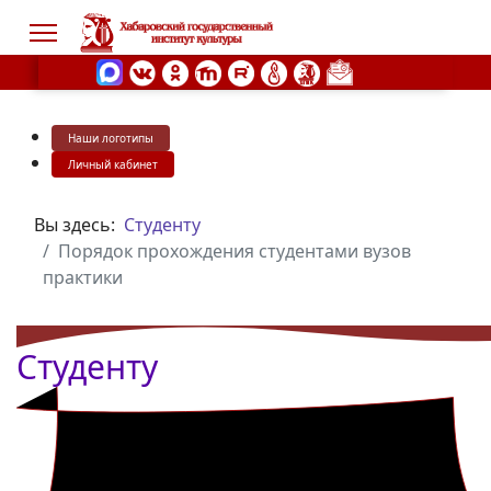
Наши логотипы
s.
Личный кабинет
Вы здесь:
Студенту
Порядок прохождения студентами вузов
практики
Студенту