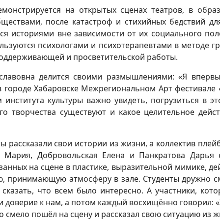
емонстрируется на открытых сценах театров, в обра
ществами, после катастроф и стихийных бедствий дл
ся историями вне зависимости от их социального пол
льзуются психологами и психотерапевтами в методе гр
поддерживающей и просветительской работы.
славовна делится своими размышлениями: «Я впервы
 в городе Хабаровске Межрегиональном Арт фестивале 
 института культуры важно увидеть, погрузиться в эт
о творчества существуют и какое целительное дейст
 рассказали свои истории из жизни, а коллектив плейбэк
 Мария, Добровольская Елена и Панкратова Дарья 
анных на сцене в пластике, выразительной мимике, д
, принимающую атмосферу в зале. Студенты дружно см
 сказать, что всем было интересно. А участники, кот
и доверие к нам, а потом каждый восхищённо говорил: «
то смело пошёл на сцену и рассказал свою ситуацию из ж