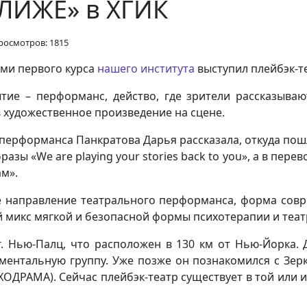
БЛИЖЕ» в ХГИК
росмотров: 1815
ами первого курса
нашего института
выступил плейбэк-т
тие – перформанс, действо, где зрители рассказываю
 художественное произведение на сцене.
перформанса Панкратова Дарья рассказала, откуда пошл
ы «We are playing your stories back to you», а в перев
ам».
е направление театрального перформанса, форма совре
й микс мягкой и безопасной формы психотерапии и теат
г. Нью-Палц, что расположен в 130 км от Нью-Йорка.
иментальную группу. Уже позже он познакомился с Зер
ОДРАМА). Сейчас плейбэк-театр существует в той или и