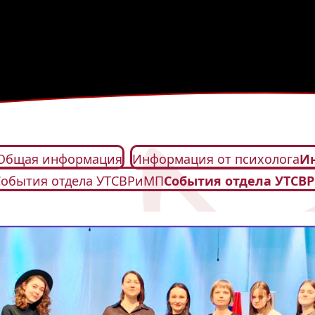
Общая информация
Информация от психолога
Ин
События отдела УТСВРиМП
События отдела УТСВ