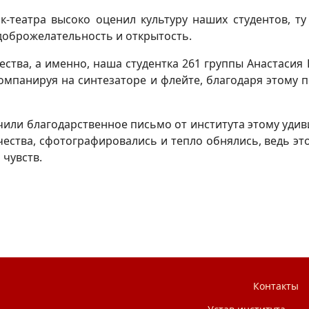
эк-театра высоко оценил культуру наших студентов, т
доброжелательность и открытость.
ества, а именно, наша студентка 261 группы Анастаси
омпанируя на синтезаторе и флейте, благодаря этому 
чили благодарственное письмо от института этому удив
ества, сфотографировались и тепло обнялись, ведь э
 чувств.
озе близким
Контакты