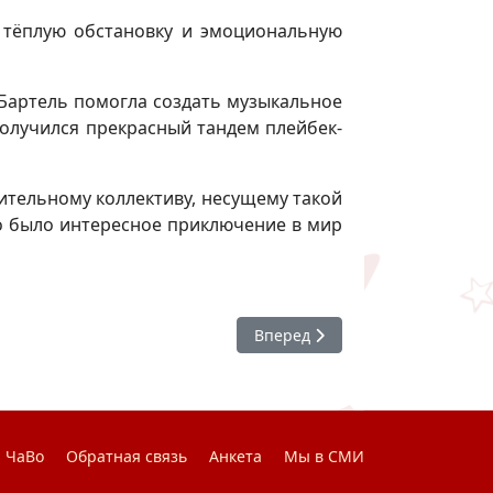
у тёплую обстановку и эмоциональную
я Бартель помогла создать музыкальное
получился прекрасный тандем плейбек-
ительному коллективу, несущему такой
то было интересное приключение в мир
Следующий: Адаптация и социа
Вперед
ЧаВо
Обратная связь
Анкета
Мы в СМИ