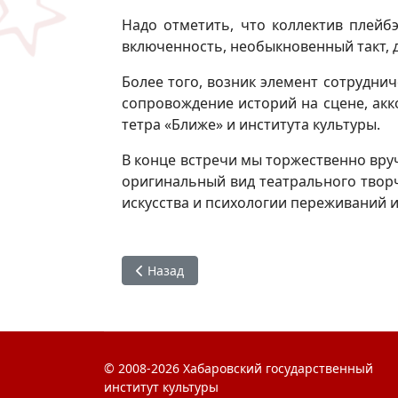
Надо отметить, что коллектив плейб
включенность, необыкновенный такт, 
Более того, возник элемент сотруднич
сопровождение историй на сцене, акк
тетра «Ближе» и института культуры.
В конце встречи мы торжественно вру
оригинальный вид театрального творч
искусства и психологии переживаний и
Предыдущий: Алгоритм действий при угр
Назад
© 2008-2026 Хабаровский государственный
институт культуры