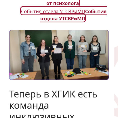
от психолога
События отдела УТСВРиМП
События
отдела УТСВРиМП
Теперь в ХГИК есть
команда
инклюзивных