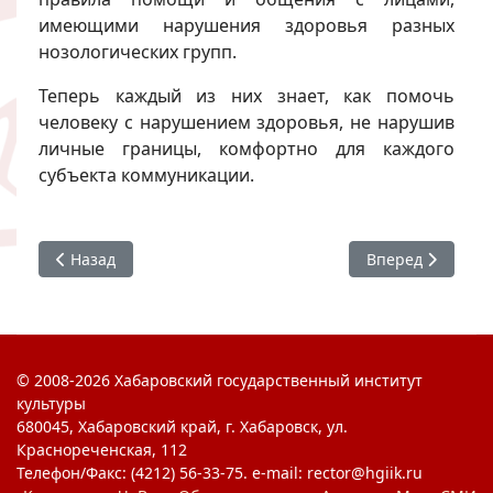
имеющими нарушения здоровья разных
нозологических групп.
Теперь каждый из них знает, как помочь
человеку с нарушением здоровья, не нарушив
личные границы, комфортно для каждого
субъекта коммуникации.
Предыдущий: Праздник социального работника
Следующий: Алг
Назад
Вперед
© 2008-2026 Хабаровский государственный институт
культуры
680045, Хабаровский край, г. Хабаровск, ул.
Краснореченская, 112
Телефон/Факс: (4212) 56-33-75. e-mail: rector@hgiik.ru