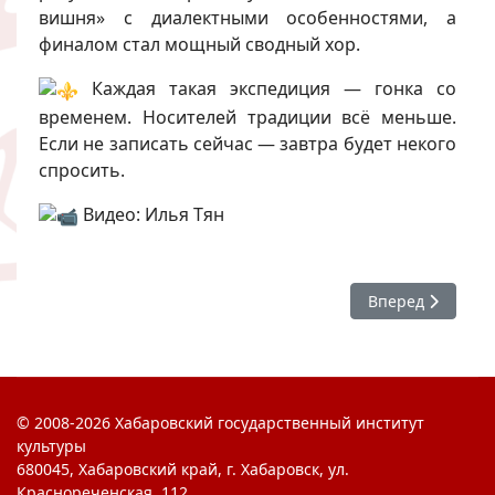
вишня» с диалектными особенностями, а
финалом стал мощный сводный хор.
Каждая такая экспедиция — гонка со
временем. Носителей традиции всё меньше.
Если не записать сейчас — завтра будет некого
спросить.
Видео: Илья Тян
Следующий: #ХГ
Вперед
© 2008-2026 Хабаровский государственный институт
культуры
680045, Хабаровский край, г. Хабаровск, ул.
Краснореченская, 112