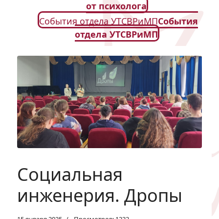
от психолога
События отдела УТСВРиМП
События
отдела УТСВРиМП
Социальная
инженерия. Дропы