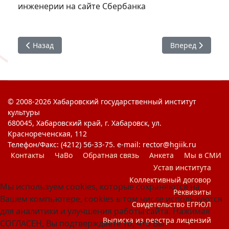
инженерии на сайте Сбербанка
Предыдущий: Здоровое будущее - выбор молодых!
Следующий: Мо
Назад
Вперед
© 2008-2026 Хабаровский государственный институт
культуры
680045, Хабаровский край, г. Хабаровск, ул.
Краснореченская, 112
Телефон/Факс: (4212) 56-33-75. e-mail: rector@hgiik.ru
Контакты
ЧаВо
Обратная связь
Анкета
Мы в СМИ
Устав института
Коллективный договор
Мы используем cookies, которые сохраняются на
Реквизиты
Вашем компьютере, cookies в том числе используются
Свидетельство ЕГРЮЛ
для аналитики и улучшения работы сайта. Нажимая
Выписка из реестра лицензий
СОГЛАСЕН, Вы подтверждаете то, что Вы