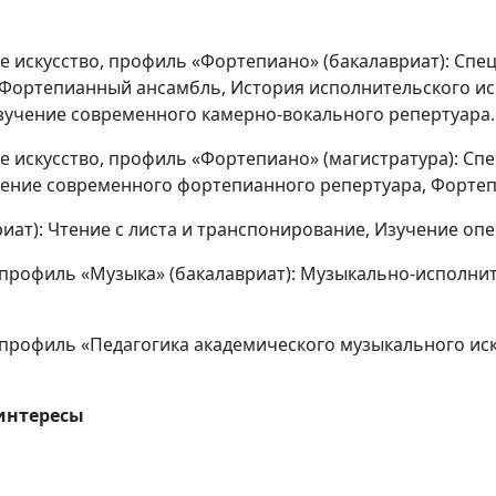
е искусство, профиль «Фортепиано» (бакалавриат): Спе
 Фортепианный ансамбль, История исполнительского иск
Изучение современного камерно-вокального репертуара.
е искусство, профиль «Фортепиано» (магистратура): Сп
оение современного фортепианного репертуара, Форте
риат): Чтение с листа и транспонирование, Изучение оп
 профиль «Музыка» (бакалавриат): Музыкально-исполнит
 профиль «Педагогика академического музыкального иск
интересы