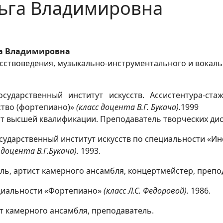
ьга Владимировна
га Владимировна
сствоведения, музыкально-инструментального и вокальн
сударственный институт искусств. Ассистентура-ст
ство (фортепиано)»
(класс доцента В.Г. Букача).
1999
т высшей квалификации. Преподаватель творческих ди
сударственный институт искусств по специальности «И
 доцента В.Г.Букача).
1993.
ь, артист камерного ансамбля, концертмейстер, препо
ециальности «Фортепиано»
(класс Л.С. Федоровой).
1986.
т камерного ансамбля, преподаватель.