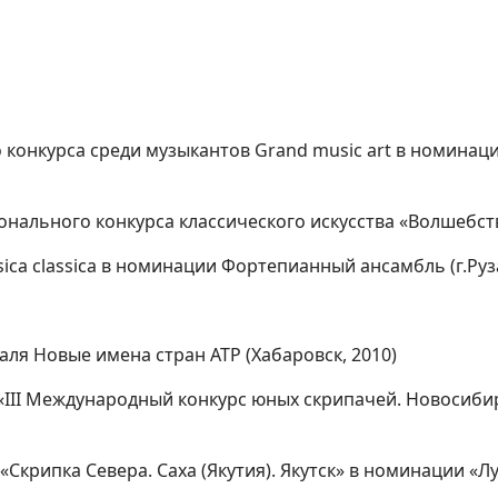
о конкурса среди музыкантов Grand music art в номинац
нального конкурса классического искусства «Волшебство
ca classica в номинации Фортепианный ансамбль (г.Руза
ля Новые имена стран АТР (Хабаровск, 2010)
«III Международный конкурс юных скрипачей. Новосиб
крипка Севера. Саха (Якутия). Якутск» в номинации «Л