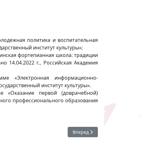
лодежная политика и воспитательная
ударственный институт культуры»;
инская фортепианная школа: традиции
 14.04.2022 г., Российская Академия
мме «Электронная информационно-
государственный институт культуры».
е «Оказание первой (доврачебной)
ьного профессионального образования
Следующий: Матвеева Людмил
Вперед