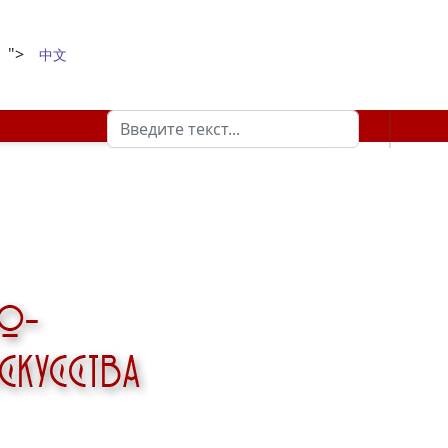
">
中文
Поиск
Type 2 or more characters for results.