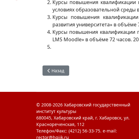
Курсы повышения квалификации 
условиях образовательной среды ву
Курсы повышения квалификации
развития университета» в объёме 
Курсы повышения квалификации п
LMS Moodle» в объёме 72 часов. 20
Предыдущий: Войцеховская Ольга Влади
Назад
© 2008-2026 Хабаровский государственный
институт культуры
680045, Хабаровский край, г. Хабаровск, ул.
Краснореченская, 112
Телефон/Факс: (4212) 56-33-75. e-mail:
rector@hgiik.ru