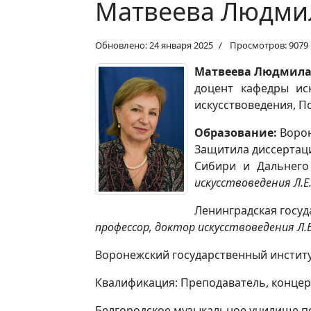
Матвеева Людми
Обновлено: 24 января 2025
Просмотров: 9079
Матвеева Людмила
доцент кафедры иск
искусствоведения, 
Образование:
Ворон
Защитила диссертаци
Сибири и Дальнего 
искусствоведения Л.Е.
Ленинградская госуд
профессор, доктор искусствоведения Л.Е
Воронежский государственный институ
Квалификация: Преподаватель, концер
Белгородское музыкальное училище п