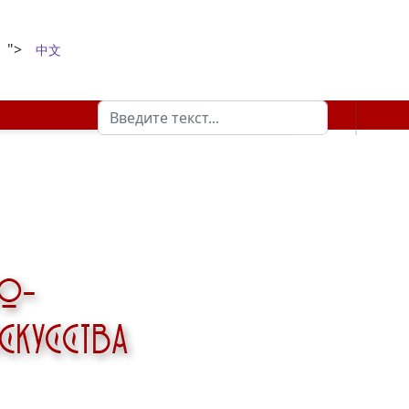
">
中文
Поиск
Type 2 or more characters for results.