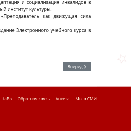
аптация и социализация инвалидов в
ый институт культуры.
«Преподаватель как движущая сила
ание Электронного учебного курса в
Следующий: Захарченко Валер
Вперед
ЧаВо
Обратная связь
Анкета
Мы в СМИ