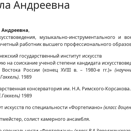
ла Андреевна
 Андреевна
,
усствоведения, музыкально-инструментального и вок
Почетный работник высшего профессионального образо
ежский государственный институт искусств
ю на соискание ученой степени кандидата искусствове
Востока России (конец XVIII в. – 1980-е гг.)»
(научн
Гаккель).
1989
арственная консерватория им. Н.А. Римского-Корсакова
.Гаккель)
1989
т искусств по специальности «Фортепиано»
(класс доце
тмейстер, солист камерного ансамбля.
о специальности «Фортепиано»
(класс В.А.Заволженского