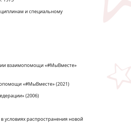
сциплинам и специальному
кции взаимопомощи «#МыВместе»
мопомощи «#МыВместе» (2021)
дерации» (2006)
 в условиях распространения новой