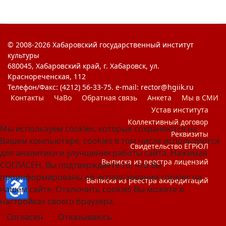
© 2008-2026 Хабаровский государственный институт
культуры
680045, Хабаровский край, г. Хабаровск, ул.
Краснореченская, 112
Телефон/Факс: (4212) 56-33-75. e-mail: rector@hgiik.ru
Контакты
ЧаВо
Обратная связь
Анкета
Мы в СМИ
Устав института
Коллективный договор
Мы используем cookies, которые сохраняются на
Реквизиты
Вашем компьютере, cookies в том числе используются
Свидетельство ЕГРЮЛ
для аналитики и улучшения работы сайта. Нажимая
Выписка из реестра лицензий
СОГЛАСЕН, Вы подтверждаете то, что Вы
проинформированы об использовании cookies на
♿
Выписка из реестра аккредитаций
нашем сайте. Отключить cookies Вы можете в
настройках своего браузера.
Согласен
Отказываюсь