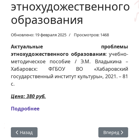
этнохудожественного
образования
Обновлено: 19 февраля 2025
Просмотров: 1468
Актуальные проблемы
этнохудожественного образования
: учебно-
методическое пособие / Э.М. Владыкина –
Хабаровск: ФГБОУ ВО «Хабаровский
государственный институт культуры», 2021. – 81
с.
Цена: 380 руб.
Подробнее
Предыдущий: История и философия науки
Следующий: Осн
Назад
Вперед