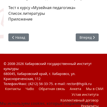
Тест к курсу «Музейная педагогика»
Список литературы
Приложение
Предыдущий: Актуальные проблемы этнохудожественно
Следующий: Ист
Назад
Вперед
© 2008-2026 Хабаровский государственный институт
культуры
680045, Хабаровский край, г. Хабаровск, ул.
Краснореченская, 112
Телефон/Факс: (4212) 56-33-75. e-mail: rector@hgiik.ru
Контакты
ЧаВо
Обратная связь
Анкета
Мы в СМИ
Устав института
Коллективный договор
Мы используем cookies, которые сохраняются на
Реквизиты