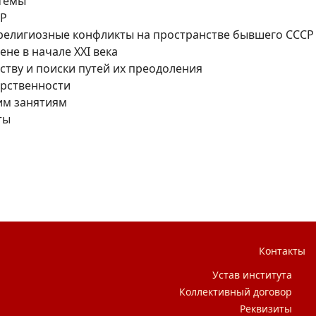
стемы
СР
религиозные конфликты на пространстве бывшего СССР 
не в начале XXI века
ству и поиски путей их преодоления
арственности
ким занятиям
ты
ки
Контакты
Устав института
Коллективный договор
Реквизиты