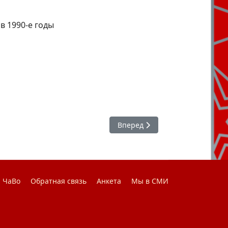
в 1990-е годы
Следующий: Личность, творчес
Вперед
ЧаВо
Обратная связь
Анкета
Мы в СМИ