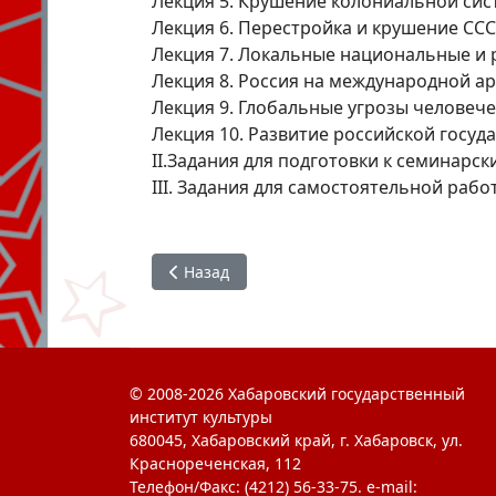
Лекция 5. Крушение колониальной си
Лекция 6. Перестройка и крушение СС
Лекция 7. Локальные национальные и 
Лекция 8. Россия на международной аре
Лекция 9. Глобальные угрозы человече
Лекция 10. Развитие российской госуд
II.Задания для подготовки к семинарс
III. Задания для самостоятельной рабо
Предыдущий: Основы музейной педагоги
Назад
© 2008-2026 Хабаровский государственный
институт культуры
680045, Хабаровский край, г. Хабаровск, ул.
Краснореченская, 112
Телефон/Факс: (4212) 56-33-75. e-mail: