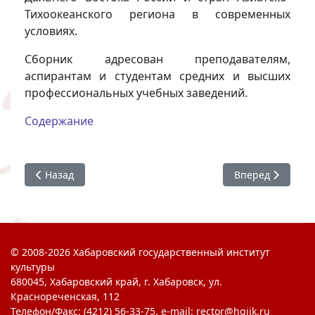
Тихоокеанского региона в современных
условиях.
Сборник адресован преподавателям,
аспирантам и студентам средних и высших
профессиональных учебных заведений.
Содержание
Предыдущий: История: новейшее время
Следующий: Ист
Назад
Вперед
© 2008-2026 Хабаровский государственный институт
культуры
680045, Хабаровский край, г. Хабаровск, ул.
Краснореченская, 112
Телефон/Факс: (4212) 56-33-75. e-mail: rector@hgiik.ru