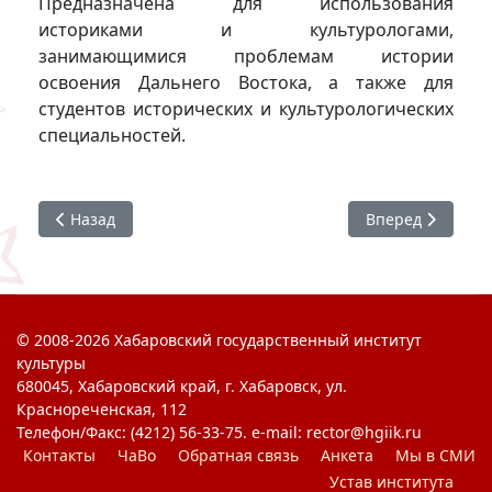
Предназначена для использования
историками и культурологами,
занимающимися проблемам истории
освоения Дальнего Востока, а также для
студентов исторических и культурологических
специальностей.
Предыдущий: Модель космоса в содержании череповидн
Следующий: Отр
Назад
Вперед
© 2008-2026 Хабаровский государственный институт
культуры
680045, Хабаровский край, г. Хабаровск, ул.
Краснореченская, 112
Телефон/Факс: (4212) 56-33-75. e-mail: rector@hgiik.ru
Контакты
ЧаВо
Обратная связь
Анкета
Мы в СМИ
Устав института