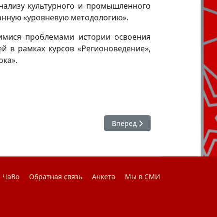
анализу культурного и промышленного
танную «уровневую методологию».
имися проблемами истории освоения
ей в рамках курсов «Регионоведение»,
ока».
Следующий: Топонимический а
Вперед
ЧаВо
Обратная связь
Анкета
Мы в СМИ