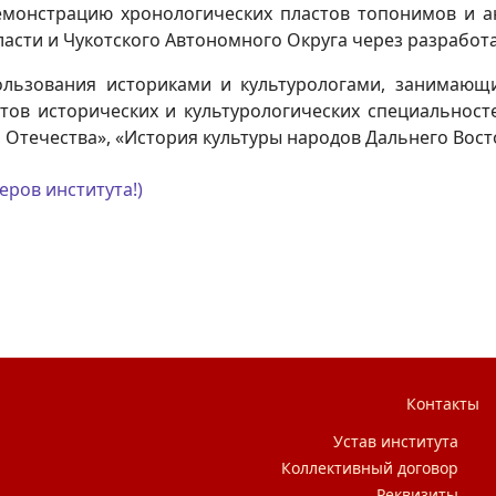
емонстрацию хронологических пластов топонимов и 
асти и Чукотского Автономного Округа через разрабо
ользования историками и культурологами, занимающ
нтов исторических и культурологических специальност
 Отечества», «История культуры народов Дальнего Вост
еров института!)
пространства Якутии
Контакты
Устав института
Коллективный договор
Реквизиты