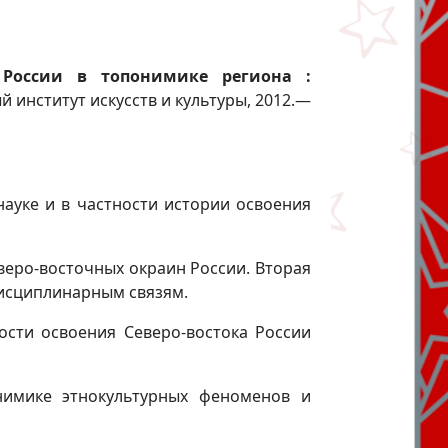
а России в топонимике региона :
й институт искусств и культуры, 2012.—
уке и в частности истории освоения
веро-восточных окраин России. Вторая
дисциплинарным связям.
сти освоения Северо-востока России
нимике этнокультурных феноменов и