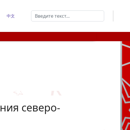
Поиск
中文
Type 2 or more characters for results.
ния северо-