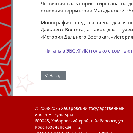
Четвёртая глава ориентирована на д
освоения территории Магаданской обл
Монография предназначена для исп
Дальнего Востока, а также для студе
«История Дальнего Востока», «История
Читать в ЭБС ХГИК (только с компьют
Предыдущий: Освоение географического 
Назад
© 2008-2026 Хабаровский государственный
институт культуры
680045, Хабаровский край, г. Хабаровск, ул.
Краснореченская, 112