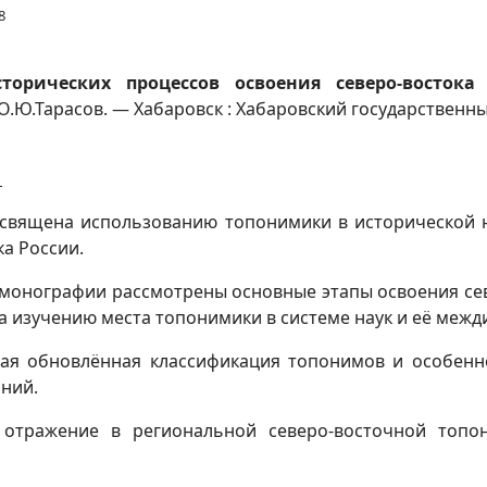
8
торических процессов освоения северо-восток
О.Ю.Тарасов. — Хабаровск : Хабаровский государственны
.
вящена использованию топонимики в исторической на
а России.
 монографии рассмотрены основные этапы освоения се
а изучению места топонимики в системе наук и её меж
ая обновлённая классификация топонимов и особенно
ний.
 отражение в региональной северо-восточной топо