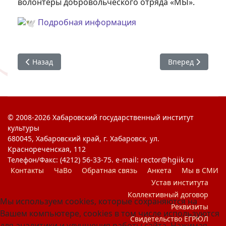
волонтёры добровольческого отряда «МЫ».
Подробная информация
Предыдущий: Арт-кластер «Таврида» 2025
Следующий: Веч
Назад
Вперед
© 2008-2026 Хабаровский государственный институт
культуры
680045, Хабаровский край, г. Хабаровск, ул.
Краснореченская, 112
Телефон/Факс: (4212) 56-33-75. e-mail: rector@hgiik.ru
Контакты
ЧаВо
Обратная связь
Анкета
Мы в СМИ
Устав института
Коллективный договор
Мы используем cookies, которые сохраняются на
Реквизиты
Вашем компьютере, cookies в том числе используются
Свидетельство ЕГРЮЛ
для аналитики и улучшения работы сайта. Нажимая