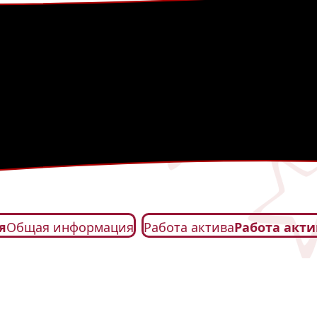
я
Общая информация
Работа актива
Работа акти