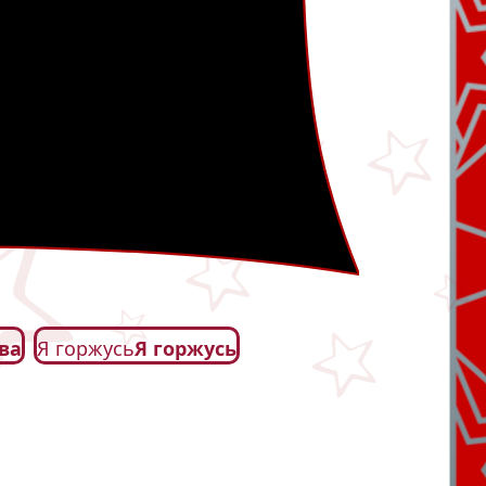
ва
Я горжусь
Я горжусь