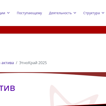
ции
Поступающему
Деятельность
Структура
 актива
ЭтноКрай 2025
тив