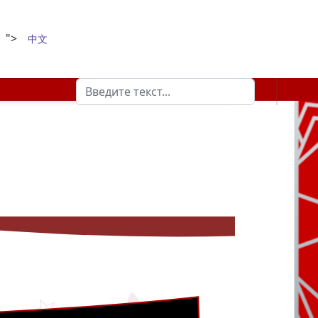
">
中文
Поиск
Type 2 or more characters for results.