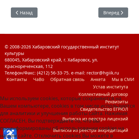
Предыдущий: Межнациональный лично-командный тур
Следующий: Пра
Назад
Вперед
© 2008-2026 Хабаровский государственный институт
культуры
680045, Хабаровский край, г. Хабаровск, ул.
Краснореченская, 112
Телефон/Факс: (4212) 56-33-75. e-mail: rector@hgiik.ru
Контакты
ЧаВо
Обратная связь
Анкета
Мы в СМИ
Устав института
Коллективный договор
Мы используем cookies, которые сохраняются на
Реквизиты
Вашем компьютере, cookies в том числе используются
Свидетельство ЕГРЮЛ
для аналитики и улучшения работы сайта. Нажимая
Выписка из реестра лицензий
СОГЛАСЕН, Вы подтверждаете то, что Вы
проинформированы об использовании cookies на
♿
Выписка из реестра аккредитаций
нашем сайте. Отключить cookies Вы можете в