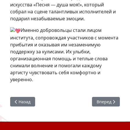
искусства «Песня — душа моя!», который
собрал на сцене талантливых исполнителей и
подарил незабываемые эмоции.
Именно добровольцы стали лицом
института, сопровождая участников с момента
прибытия и оказывая им незаменимую
поддержку за кулисами. Их улыбки,
организационная помощь и теплые слова
снимали волнение и помогали каждому
артисту чувствовать себя комфортно и
уверенно.
Предыдущий: #Студактив : Российский Север
Следующий: #Сту
Назад
Вперед