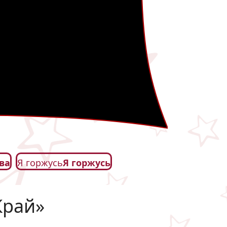
ва
Я горжусь
Я горжусь
Край»