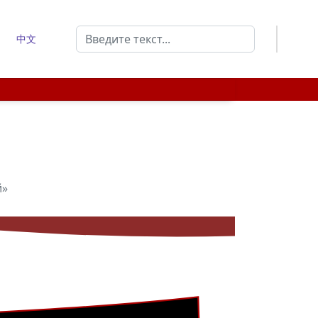
Поиск
中文
Type 2 or more characters for results.
й»