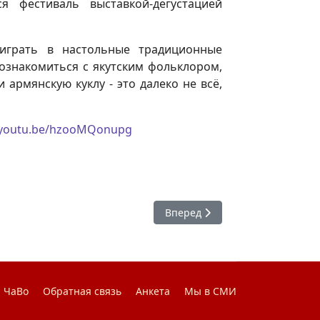
я фестиваль выставкой-дегустацией
играть в настольные традиционные
познакомиться с якутским фольклором,
армянскую куклу - это далеко не всё,
//youtu.be/hzooMQonupg
Следующий: Праздник для доб
Вперед
ЧаВо
Обратная связь
Анкета
Мы в СМИ