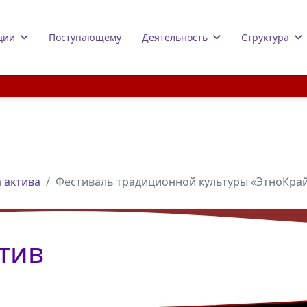
ции
Поступающему
Деятельность
Структура
 актива
Фестиваль традиционной культуры «ЭтноКра
тив