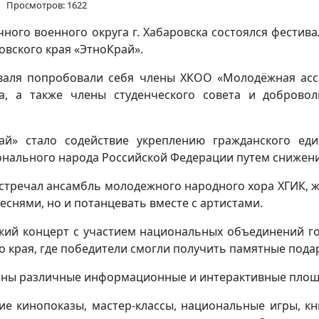
Просмотров: 1622
ного военного округа г. Хабаровска состоялся фестив
вского края «ЭтноКрай».
валя попробовали себя члены ХКОО «Молодёжная асс
а, а также члены студенческого совета и добровол
ай» стало содействие укреплению гражданского еди
нального народа Российской Федерации путем снижени
встречал ансамбль молодежного народного хора ХГИК, ж
снями, но и потанцевать вместе с артистами.
еский концерт с участием национальных объединений го
 края, где победители смогли получить памятные пода
ены различные информационные и интерактивные площ
ие кинопоказы, мастер-классы, национальные игры, к