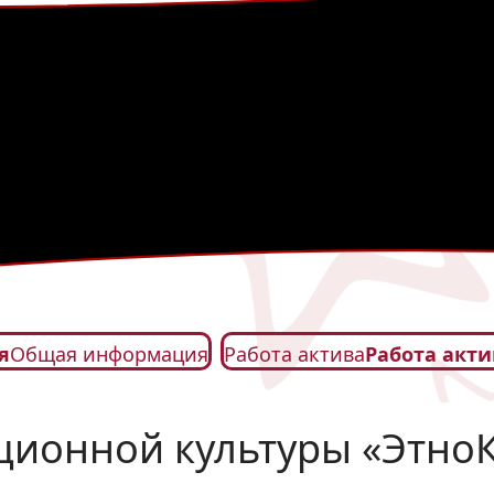
я
Общая информация
Работа актива
Работа акти
ционной культуры «Этно