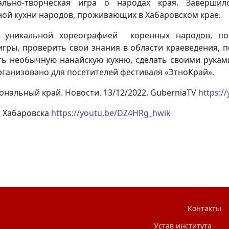
уально-творческая игра о народах края. Завершилс
ой кухни народов, проживающих в Хабаровском крае.
я уникальной хореографией коренных народов, по
игры, проверить свои знания в области краеведения, 
ь необычную нанайскую кухню, сделать своими руками 
рганизовано для посетителей фестиваля «ЭтноКрай».
нальный край. Новости. 13/12/2022. GuberniaTV
https:
 Хабаровска
https://youtu.be/DZ4HRg_hwik
анов социального клуба «В кругу друзей»
Контакты
Устав института