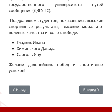
государственного университета путей
сообщения (ДВГУПС).
Поздравляем студентов, показавшись высокие
спортивные результаты, высокие морально-
волевые качества и волю к победе:
Гладких Ивана
Хижинского Давида
Сарголь Яну
Желаем дальнейших побед и спортивных
успехов!
Предыдущий: Конкурс Защитник Отечества
Следующий: #ХГ
Назад
Вперед