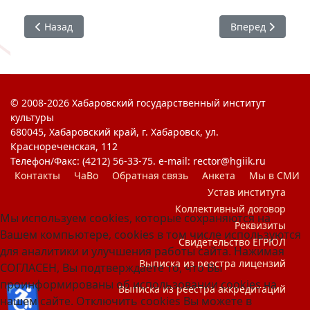
Предыдущий: Акция "Белая ромашка"
Следующий: Жен
Назад
Вперед
© 2008-2026 Хабаровский государственный институт
культуры
680045, Хабаровский край, г. Хабаровск, ул.
Краснореченская, 112
Телефон/Факс: (4212) 56-33-75. e-mail: rector@hgiik.ru
Контакты
ЧаВо
Обратная связь
Анкета
Мы в СМИ
Устав института
Коллективный договор
Мы используем cookies, которые сохраняются на
Реквизиты
Вашем компьютере, cookies в том числе используются
Свидетельство ЕГРЮЛ
для аналитики и улучшения работы сайта. Нажимая
Выписка из реестра лицензий
СОГЛАСЕН, Вы подтверждаете то, что Вы
проинформированы об использовании cookies на
♿
Выписка из реестра аккредитаций
нашем сайте. Отключить cookies Вы можете в