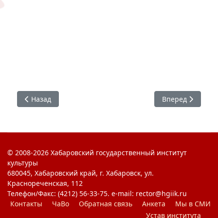
Предыдущий: «Хабаровский процесс: исторические урок
Следующий: Ме
Назад
Вперед
© 2008-2026 Хабаровский государственный институт
культуры
680045, Хабаровский край, г. Хабаровск, ул.
Краснореченская, 112
Телефон/Факс: (4212) 56-33-75. e-mail: rector@hgiik.ru
Контакты
ЧаВо
Обратная связь
Анкета
Мы в СМИ
Устав института