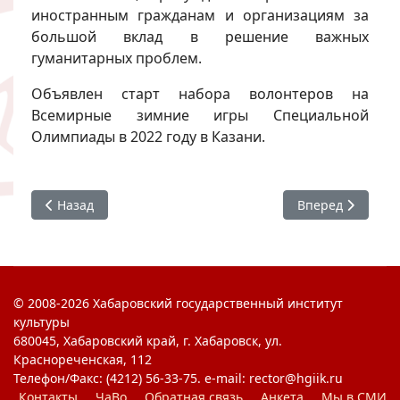
иностранным гражданам и организациям за
большой вклад в решение важных
гуманитарных проблем.
Объявлен старт набора волонтеров на
Всемирные зимние игры Специальной
Олимпиады в 2022 году в Казани.
Предыдущий: Правовой диктант
Следующий: VII
Назад
Вперед
© 2008-2026 Хабаровский государственный институт
культуры
680045, Хабаровский край, г. Хабаровск, ул.
Краснореченская, 112
Телефон/Факс: (4212) 56-33-75. e-mail: rector@hgiik.ru
Контакты
ЧаВо
Обратная связь
Анкета
Мы в СМИ