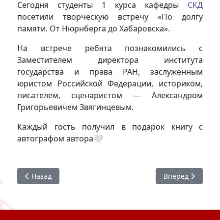
Сегодня студенты 1 курса кафедры
СКД
посетили творческую встречу «По долгу
памяти. От Нюрнберга до Хабаровска».
На встрече ребята познакомились с
Заместителем директора института
государства и права РАН, заслуженным
юристом Российской Федерации, историком,
писателем, сценаристом — Александром
Григорьевичем Звягинцевым.
Каждый гость получил в подарок книгу с
автографом автора🤍
Предыдущий: Встреча Студенческого совета ХГИК с пер
Следующий: Ин
Назад
Вперед