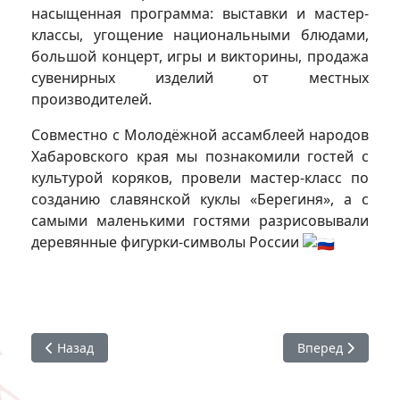
насыщенная программа: выставки и мастер-
классы, угощение национальными блюдами,
большой концерт, игры и викторины, продажа
сувенирных изделий от местных
производителей.
Совместно с Молодёжной ассамблеей народов
Хабаровского края мы познакомили гостей с
культурой коряков, провели мастер-класс по
созданию славянской куклы «Берегиня», а с
самыми маленькими гостями разрисовывали
деревянные фигурки-символы России
Предыдущий: #СтудАктив : лекция о донорстве крови и к
Следующий: #ХГИ
Назад
Вперед