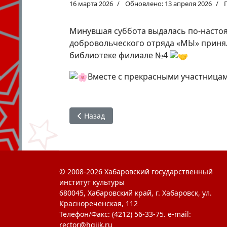
16 марта 2026
Обновлено: 13 апреля 2026
Минувшая суббота выдалась по-настоящ
добровольческого отряда «МЫ» приня
библиотеке филиале №4
Вместе с прекрасными участницами
Предыдущий: #Студактив : У войны не же
Назад
© 2008-2026 Хабаровский государственный
институт культуры
680045, Хабаровский край, г. Хабаровск, ул.
Краснореченская, 112
Телефон/Факс: (4212) 56-33-75. e-mail:
rector@hgiik.ru