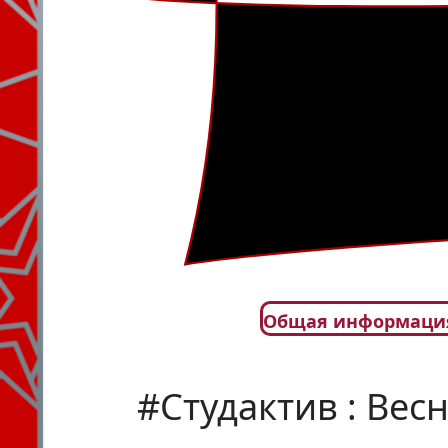
Общая информаци
#Студактив : Весн