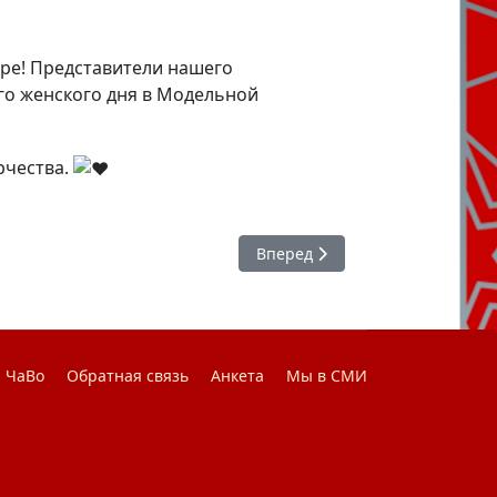
ере! Представители нашего
го женского дня в Модельной
рчества.
Следующий: #Студактив : ХГИК
Вперед
ЧаВо
Обратная связь
Анкета
Мы в СМИ