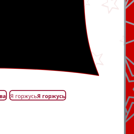
ва
Я горжусь
Я горжусь