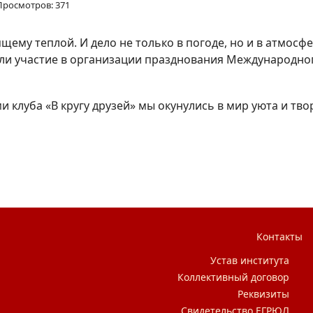
Просмотров: 371
ему теплой. И дело не только в погоде, но и в атмосф
ли участие в организации празднования Международно
 клуба «В кругу друзей» мы окунулись в мир уюта и тво
нское лицо
Контакты
Устав института
Коллективный договор
Реквизиты
Свидетельство ЕГРЮЛ