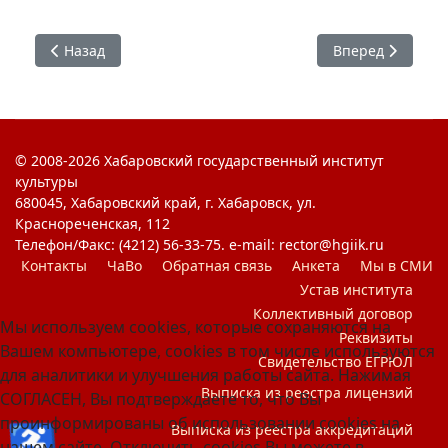
Предыдущий: Поезд Победы
Следующий: Жиз
Назад
Вперед
© 2008-2026 Хабаровский государственный институт
культуры
680045, Хабаровский край, г. Хабаровск, ул.
Краснореченская, 112
Телефон/Факс: (4212) 56-33-75. e-mail: rector@hgiik.ru
Контакты
ЧаВо
Обратная связь
Анкета
Мы в СМИ
Устав института
Коллективный договор
Мы используем cookies, которые сохраняются на
Реквизиты
Вашем компьютере, cookies в том числе используются
Свидетельство ЕГРЮЛ
для аналитики и улучшения работы сайта. Нажимая
Выписка из реестра лицензий
СОГЛАСЕН, Вы подтверждаете то, что Вы
проинформированы об использовании cookies на
♿
Выписка из реестра аккредитаций
нашем сайте. Отключить cookies Вы можете в