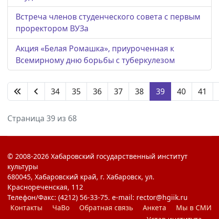
Встреча членов студенческого совета с первым
проректором ВУЗа
Акция «Белая Ромашка», приуроченная к
Всемирному дню борьбы с туберкулезом
34
35
36
37
38
39
40
41
Страница 39 из 68
© 2008-2026 Хабаровский государственный институт
культуры
680045, Хабаровский край, г. Хабаровск, ул.
Краснореченская, 112
Телефон/Факс: (4212) 56-33-75. e-mail: rector@hgiik.ru
Контакты
ЧаВо
Обратная связь
Анкета
Мы в СМИ