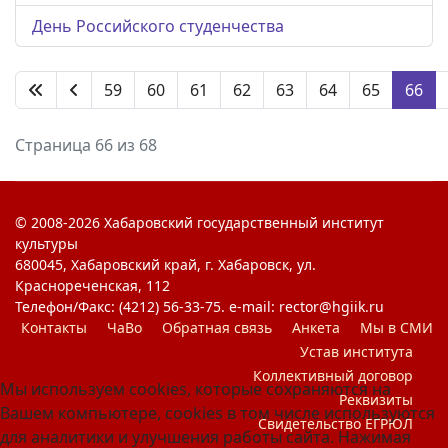
День Российского студенчества
59
60
61
62
63
64
65
66
Страница 66 из 68
© 2008-2026 Хабаровский государственный институт
культуры
680045, Хабаровский край, г. Хабаровск, ул.
Краснореченская, 112
Телефон/Факс: (4212) 56-33-75. e-mail: rector@hgiik.ru
Контакты
ЧаВо
Обратная связь
Анкета
Мы в СМИ
Устав института
Коллективный договор
Мы используем cookies, которые сохраняются на
Реквизиты
Вашем компьютере, cookies в том числе используются
Свидетельство ЕГРЮЛ
для аналитики и улучшения работы сайта. Нажимая