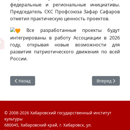
федеральные и региональные инициативы.
Председатель СКС Профсоюза Зафар Сафаров
отметил практическую ценность проектов.
Все разработанные проекты будут
интегрированы в работу Ассоциации в 2026
году, открывая новые возможности для
развития патриотического движения по всей
России.
Предыдущий: #Ягоржусь : Встреча студентов с предста
Следующий: Ассо
Назад
Вперед
© 2008-2026 Хабаровский государственный институт
культуры
680045, Хабаровский край, г. Хабаровск, ул.