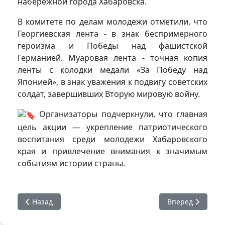
набережной города Хабаровска.
В комитете по делам молодежи отметили, что
Георгиевская лента - в знак беспримерного
героизма и Победы над фашистской
Германией. Муаровая лента - точная копия
ленты с колодки медали «За Победу над
Японией», в знак уважения к подвигу советских
солдат, завершивших Вторую мировую войну.
Организаторы подчеркнули, что главная
цель акции — укрепление патриотического
воспитания среди молодежи Хабаровского
края и привлечение внимания к значимым
событиям истории страны.
Предыдущий: Встреча с Березкиным Я. М.
Следующий: Что 
Назад
Вперед