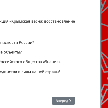
кция «Крымская весна: восстановление
пасности России?
ые объекты?
 Российского общества «Знание».
единства и силы нашей страны!
Следующий: #ЯГоржусь : Росси
Вперед