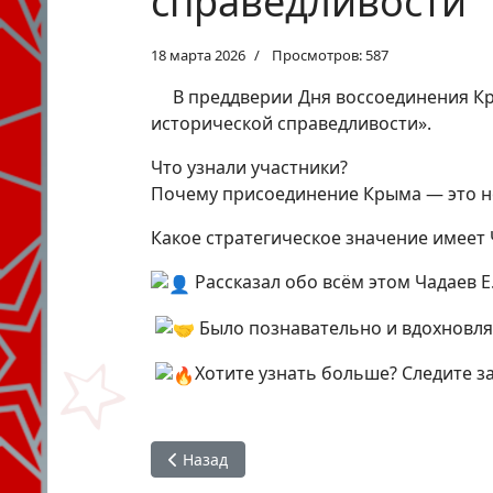
справедливости
18 марта 2026
Просмотров: 587
В преддверии Дня воссоединения Кр
исторической справедливости».
Что узнали участники?
Почему присоединение Крыма — это не
Какое стратегическое значение имее
Рассказал обо всём этом Чадаев Е
Было познавательно и вдохновляю
Хотите узнать больше? Следите з
Предыдущий: #ЯГоржусь : встреча патрио
Назад