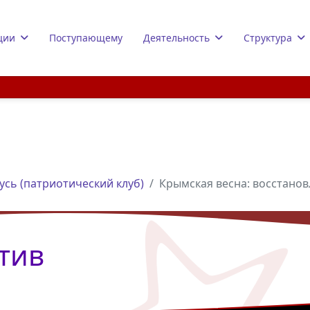
ции
Поступающему
Деятельность
Структура
усь (патриотический клуб)
Крымская весна: восстано
тив