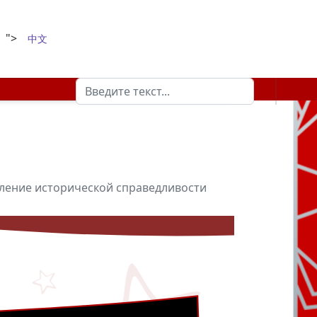
">
中文
Поиск
Type 2 or more characters for results.
вление исторической справедливости