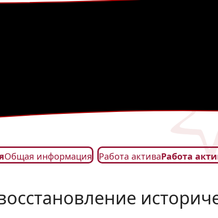
я
Общая информация
Работа актива
Работа акти
 восстановление историч