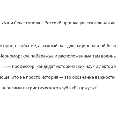
ыма и Севастополя с Россией прошла увлекательная ле
 просто событие, а важный шаг для национальной безо
т Черноморское побережье и расположенные там военн
. Н. — профессор, кандидат исторических наук и лектор
ще! Это не просто история — это осознание важности 
а анонсами патриотического клуба «Я горжусь»!
тического клуба