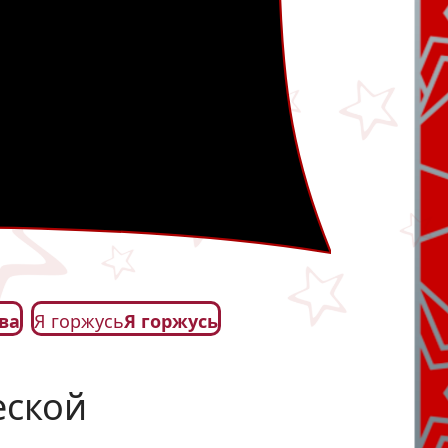
ва
Я горжусь
Я горжусь
еской