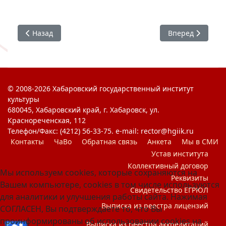
Предыдущий: #ХГИК : Я Горжусь. Открытка Победы
Следующий: #ХГИ
Назад
Вперед
© 2008-2026 Хабаровский государственный институт
культуры
680045, Хабаровский край, г. Хабаровск, ул.
Краснореченская, 112
Телефон/Факс: (4212) 56-33-75. e-mail: rector@hgiik.ru
Контакты
ЧаВо
Обратная связь
Анкета
Мы в СМИ
Устав института
Коллективный договор
Мы используем cookies, которые сохраняются на
Реквизиты
Вашем компьютере, cookies в том числе используются
Свидетельство ЕГРЮЛ
для аналитики и улучшения работы сайта. Нажимая
Выписка из реестра лицензий
СОГЛАСЕН, Вы подтверждаете то, что Вы
проинформированы об использовании cookies на
Выписка из реестра аккредитаций