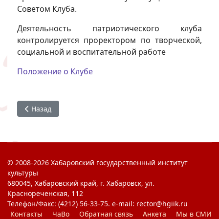
Советом Клуба.
Деятельность патриотического клуба
контролируется проректором по творческой,
социальной и воспитательной работе
Положение о Клубе
Предыдущий: Велопробег «Велоночь Победы»
Назад
© 2008-2026 Хабаровский государственный институт
культуры
680045, Хабаровский край, г. Хабаровск, ул.
Краснореченская, 112
Телефон/Факс: (4212) 56-33-75. e-mail: rector@hgiik.ru
Контакты
ЧаВо
Обратная связь
Анкета
Мы в СМИ