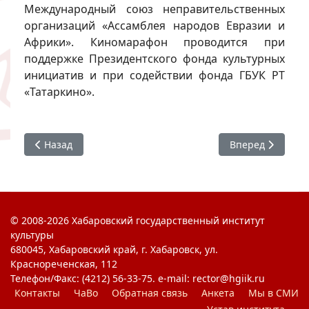
Международный союз неправительственных
организаций «Ассамблея народов Евразии и
Африки». Киномарафон проводится при
поддержке Президентского фонда культурных
инициатив и при содействии фонда ГБУК РТ
«Татаркино».
Предыдущий: #ХГИК : Я Горжусь - Песни Победы
Следующий: #ХГИ
Назад
Вперед
© 2008-2026 Хабаровский государственный институт
культуры
680045, Хабаровский край, г. Хабаровск, ул.
Краснореченская, 112
Телефон/Факс: (4212) 56-33-75. e-mail: rector@hgiik.ru
Контакты
ЧаВо
Обратная связь
Анкета
Мы в СМИ