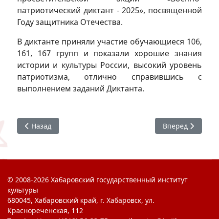
патриотический диктант - 2025», посвященной
Году защитника Отечества.
В диктанте приняли участие обучающиеся 106,
161, 167 групп и показали хорошие знания
истории и культуры России, высокий уровень
патриотизма, отлично справившись с
выполнением заданий Диктанта.
Предыдущий: #ЯГоржусь : Студенческий ход
Следующий: #Яг
Назад
Вперед
© 2008-2026 Хабаровский государственный институт
культуры
680045, Хабаровский край, г. Хабаровск, ул.
Краснореченская, 112