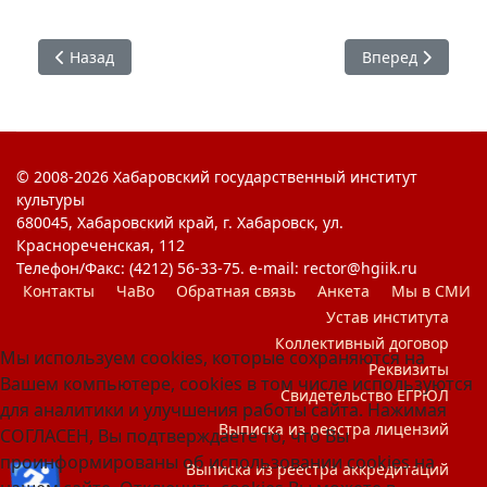
Предыдущий: Митинг-концерт в поддержку Вооруженны
Следующий: Пат
Назад
Вперед
© 2008-2026 Хабаровский государственный институт
культуры
680045, Хабаровский край, г. Хабаровск, ул.
Краснореченская, 112
Телефон/Факс: (4212) 56-33-75. e-mail: rector@hgiik.ru
Контакты
ЧаВо
Обратная связь
Анкета
Мы в СМИ
Устав института
Коллективный договор
Мы используем cookies, которые сохраняются на
Реквизиты
Вашем компьютере, cookies в том числе используются
Свидетельство ЕГРЮЛ
для аналитики и улучшения работы сайта. Нажимая
Выписка из реестра лицензий
СОГЛАСЕН, Вы подтверждаете то, что Вы
проинформированы об использовании cookies на
♿
Выписка из реестра аккредитаций