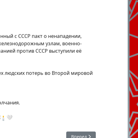
нный с СССР пакт о ненападении,
 железнодорожным узлам, военно-
манией против СССР выступили её
сех людских потерь во Второй мировой
олчания.
🤍
Следующий: #ЯГоржусь : День 
Вперед