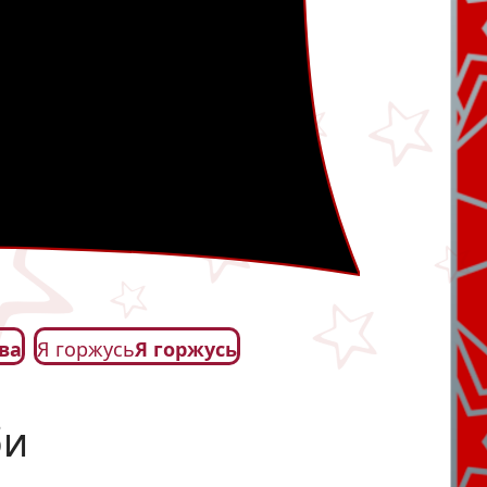
ва
Я горжусь
Я горжусь
би