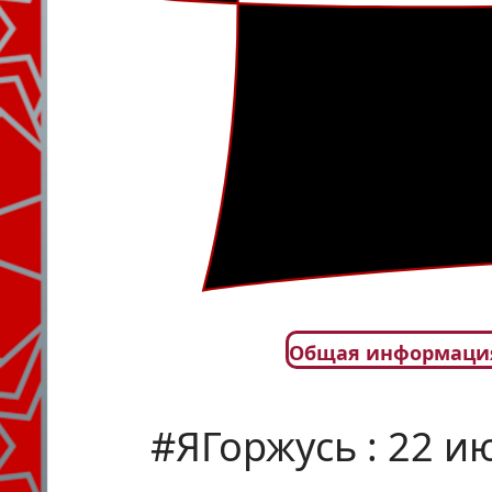
Общая информаци
#ЯГоржусь : 22 и