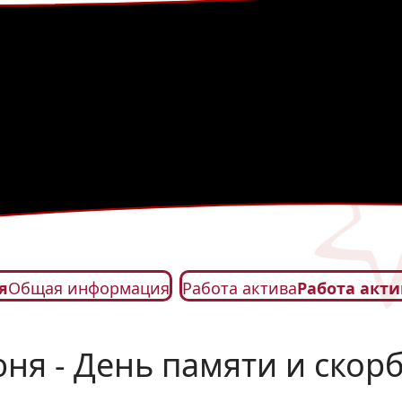
я
Общая информация
Работа актива
Работа акти
юня - День памяти и скор