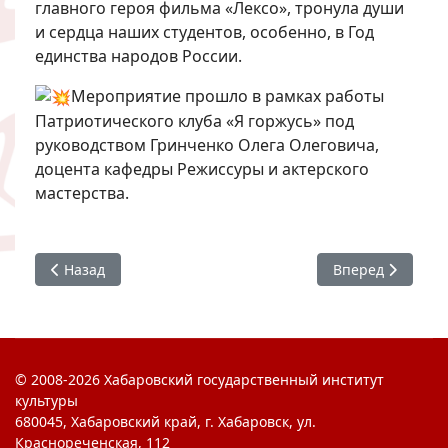
главного героя фильма «Лексо», тронула души
и сердца наших студентов, особенно, в Год
единства народов России.
Мероприятие прошло в рамках работы
Патриотического клуба «Я горжусь» под
руководством Гринченко Олега Олеговича,
доцента кафедры Режиссуры и актерского
мастерства.
Предыдущий: #ХГИК : посещение ассоциации ветеранов
Следующий: #ЯГ
Назад
Вперед
© 2008-2026 Хабаровский государственный институт
культуры
680045, Хабаровский край, г. Хабаровск, ул.
Краснореченская, 112