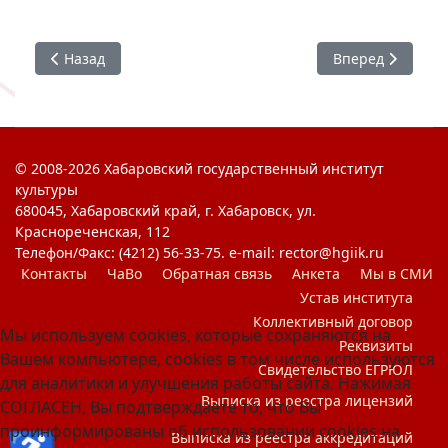
Предыдущий: #ЯГоржусь : Викторина ко Дню музеев
Следующий: #ЯГ
Назад
Вперед
© 2008-2026 Хабаровский государственный институт
культуры
680045, Хабаровский край, г. Хабаровск, ул.
Краснореченская, 112
Телефон/Факс: (4212) 56-33-75. e-mail: rector@hgiik.ru
Контакты
ЧаВо
Обратная связь
Анкета
Мы в СМИ
Устав института
Коллективный договор
Мы используем cookies, которые сохраняются на
Реквизиты
Вашем компьютере, cookies в том числе используются
Свидетельство ЕГРЮЛ
для аналитики и улучшения работы сайта. Нажимая
Выписка из реестра лицензий
СОГЛАСЕН, Вы подтверждаете то, что Вы
проинформированы об использовании cookies на
Выписка из реестра аккредитаций