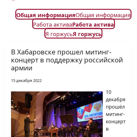
Общая информация
Общая информация
Работа актива
Работа актива
Я горжусь
Я горжусь
В Хабаровске прошел митинг-
концерт в поддержку российской
армии
15 декабря 2022
10
декабря
прошёл
митинг-
концерт
в