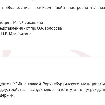
ия «Вознесение – символ твой!» построена на по
доцент М. Г. Черкашина
дставления - ст.пр. О.А. Голосова
- Н.В. Москвитина
дентов ХГИК с главой Верхнебуреинского муниципал
доустройства выпускников института в учрежден
держки.