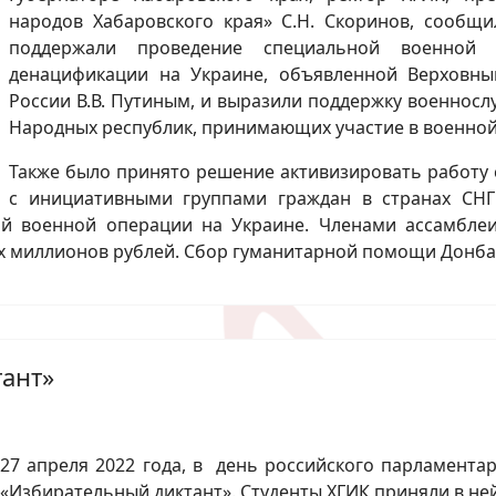
народов Хабаровского края» С.Н. Скоринов, сообщи
поддержали проведение специальной военной
денацификации на Украине, объявленной Верховн
России В.В. Путиным, и выразили поддержку военнос
Народных республик, принимающих участие в военной
Также было принято решение активизировать работу 
с инициативными группами граждан в странах СНГ
ой военной операции на Украине. Членами ассамбле
х миллионов рублей. Сбор гуманитарной помощи Донба
ант»
27 апреля 2022 года, в день российского парламента
«Избирательный диктант». Студенты ХГИК приняли в ней