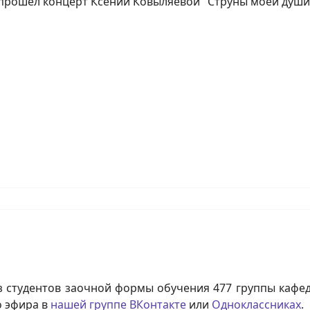
 прошёл концерт Ксении Ковыляевой "Струны моей души
з студентов заочной формы обучения 477 группы кафе
о эфира в
нашей группе ВКонтакте
или
Одноклассниках
.