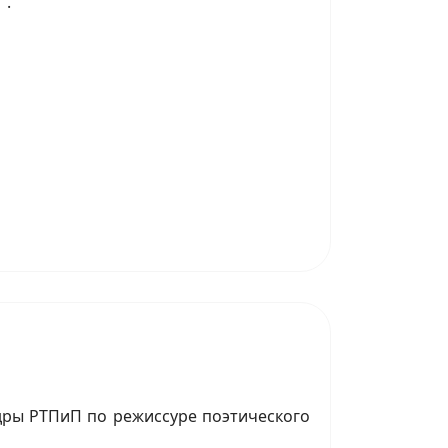
".
дры РТПиП по режиссуре поэтического