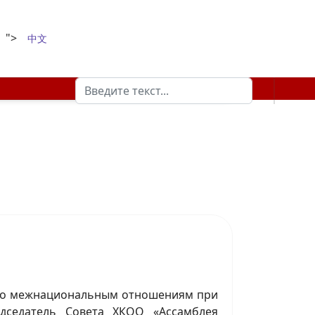
">
中文
Поиск
Type 2 or more characters for results.
а по межнациональным отношениям при
едседатель Совета ХКОО «Ассамблея