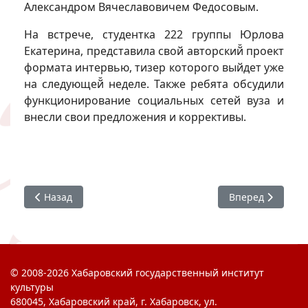
Александром Вячеславовичем Федосовым.
На встрече, студентка 222 группы Юрлова
Екатерина, представила свой авторский̆ проект
формата интервью, тизер которого выйдет уже
на следующей̆ неделе. Также ребята обсудили
функционирование социальных сетей вуза и
внесли свои предложения и коррективы.
Предыдущий: Зарядка для всех
Следующий: «Кры
Назад
Вперед
© 2008-2026 Хабаровский государственный институт
культуры
680045, Хабаровский край, г. Хабаровск, ул.