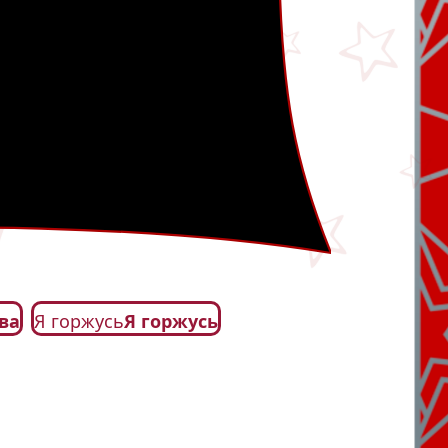
ва
Я горжусь
Я горжусь