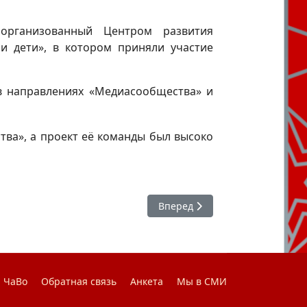
организованный Центром развития
 дети», в котором приняли участие
и в направлениях «Медиасообщества» и
ва», а проект её команды был высоко
Следующий: #студактив : семе
Вперед
ЧаВо
Обратная связь
Анкета
Мы в СМИ