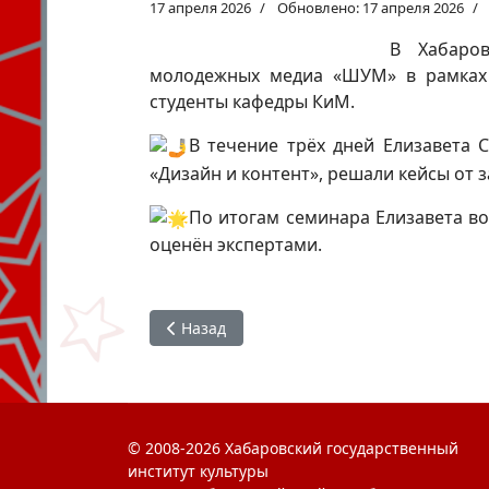
17 апреля 2026
Обновлено: 17 апреля 2026
️В Хабар
молодежных медиа «ШУМ» в рамках 
студенты кафедры КиМ.
В течение трёх дней Елизавета С
«Дизайн и контент», решали кейсы от 
По итогам семинара Елизавета в
оценён экспертами.
Предыдущий: Субботник
Назад
© 2008-2026 Хабаровский государственный
институт культуры