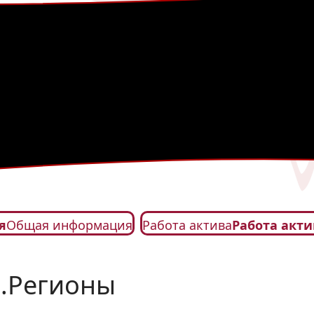
я
Общая информация
Работа актива
Работа акти
.Регионы