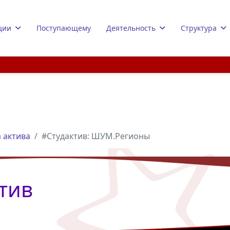
ции
Поступающему
Деятельность
Структура
 актива
#Студактив: ШУМ.Регионы
тив