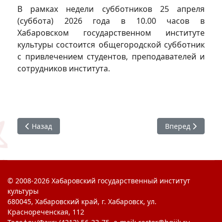
В рамках недели субботников 25 апреля
(суббота) 2026 года в 10.00 часов в
Хабаровском государственном институте
культуры состоится общегородской субботник
с привлечением студентов, преподавателей и
сотрудников института.
Предыдущий: #СтудАктив : Всемирный день цыган
Следующий: #Ст
Назад
Вперед
© 2008-2026 Хабаровский государственный институт
культуры
680045, Хабаровский край, г. Хабаровск, ул.
Краснореченская, 112