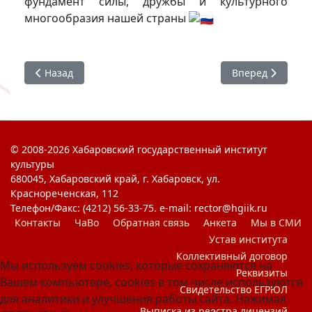
фундамент силы, дружбы и культурного
многообразия нашей страны
Предыдущий: #СтудАктив : Сила России в единстве
Следующий: Суб
Назад
Вперед
© 2008-2026 Хабаровский государственный институт
культуры
680045, Хабаровский край, г. Хабаровск, ул.
Краснореченская, 112
Телефон/Факс: (4212) 56-33-75. e-mail: rector@hgiik.ru
Контакты
ЧаВо
Обратная связь
Анкета
Мы в СМИ
Устав института
Коллективный договор
Мы используем cookies, которые сохраняются на
Реквизиты
Вашем компьютере, cookies в том числе используются
Свидетельство ЕГРЮЛ
для аналитики и улучшения работы сайта. Нажимая
Выписка из реестра лицензий