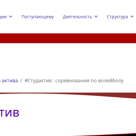
ции
Поступающему
Деятельность
Структура
 актива
#Студактив : соревнования по волейболу
тив