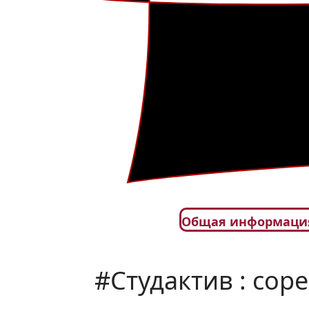
Общая информаци
#Студактив : сор