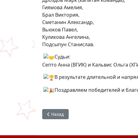
Дроздов Марк (капитан команды),
Гиямова Амелия,
Брал Виктория,
Сметанин Александр,
Вьюков Павел,
Куликова Ангелина,
Подсыпун Станислав.
Судьи:
Септо Анна (ВГИК) и Кальвис Ольга (ХГ
В результате длительной и напр
Поздравляем победителей и благ
Предыдущий: #Студактив : встреча с рук
Назад