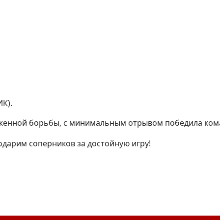
ИК).
яженной борьбы, с минимальным отрывом победила кома
одарим соперников за достойную игру!
оводителем Молодежного отдела Хабаровской епархии