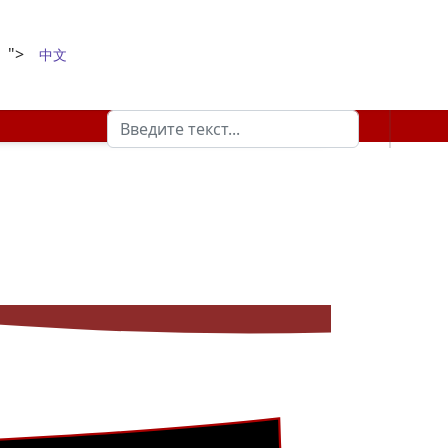
">
中文
Поиск
Type 2 or more characters for results.