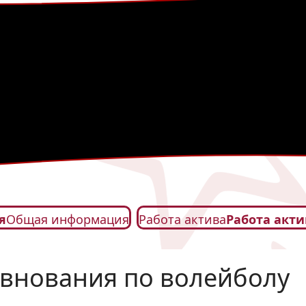
я
Общая информация
Работа актива
Работа акти
евнования по волейболу