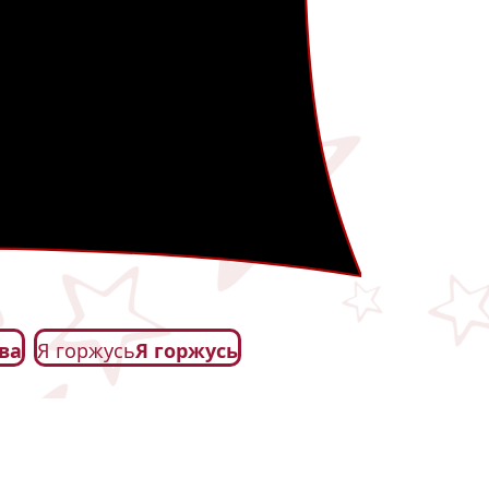
ва
Я горжусь
Я горжусь