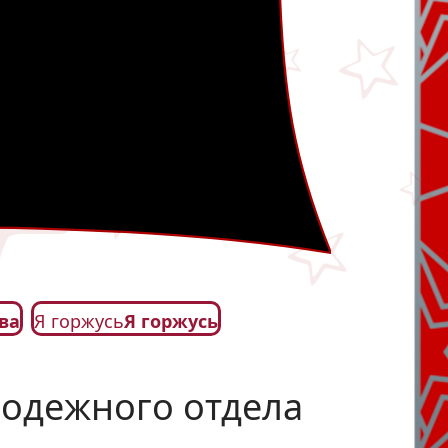
ва
Я горжусь
Я горжусь
лодежного отдела