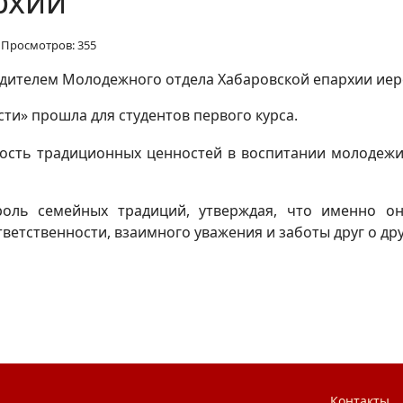
рхии
Просмотров: 355
одителем Молодежного отдела Хабаровской епархии ие
сти» прошла для студентов первого курса.
ость традиционных ценностей в воспитании молодеж
роль семейных традиций, утверждая, что именно он
ветственности, взаимного уважения и заботы друг о др
иваль здорового образа жизни
Контакты