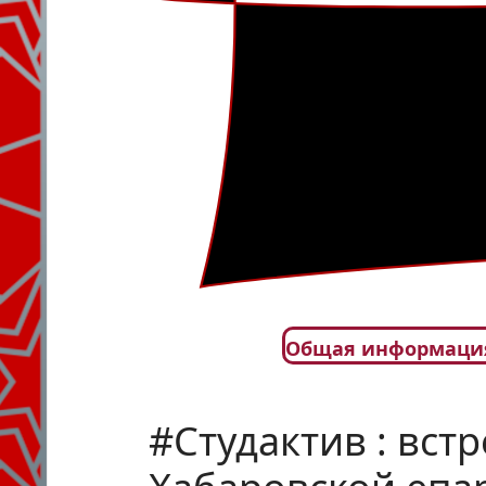
Общая информаци
#Студактив : вст