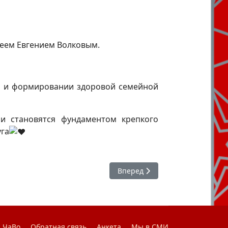
реем Евгением Волковым.
и и формировании здоровой семейной
и становятся фундаментом крепкого
уга
Следующий: #Студактив : соре
Вперед
ЧаВо
Обратная связь
Анкета
Мы в СМИ