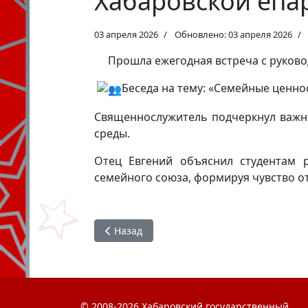
Хабаровской епа
03 апреля 2026
Обновлено: 03 апреля 2026
Прошла ежегодная встреча с руков
Беседа на тему: «Семейные ценно
Священнослужитель подчеркнул важн
среды.
Отец Евгений объяснил студентам 
семейного союза, формируя чувство от
Предыдущий: #студактив : семейный фест
Назад
© 2008-2026 Хабаровский государственный