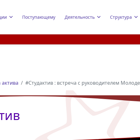
ции
Поступающему
Деятельность
Структура
 актива
#Студактив : встреча с руководителем Молод
тив