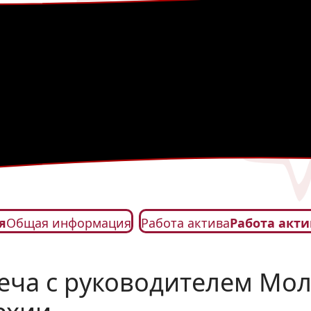
я
Общая информация
Работа актива
Работа акти
реча с руководителем Мо