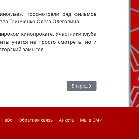
Киноглаз», просмотрели ряд фильмов
тва Гринченко Олега Олеговича.
широком кинопрокате. Участники клуба
нты учатся не просто смотреть, но и
вторский замысел.
Следующий: #ЯГоржусь : Поход
Вперед
ЧаВо
Обратная связь
Анкета
Мы в СМИ