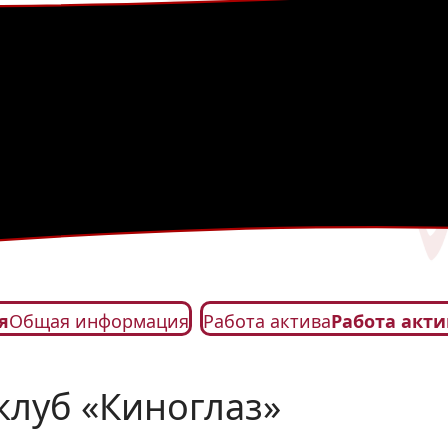
я
Общая информация
Работа актива
Работа акти
клуб «Киноглаз»