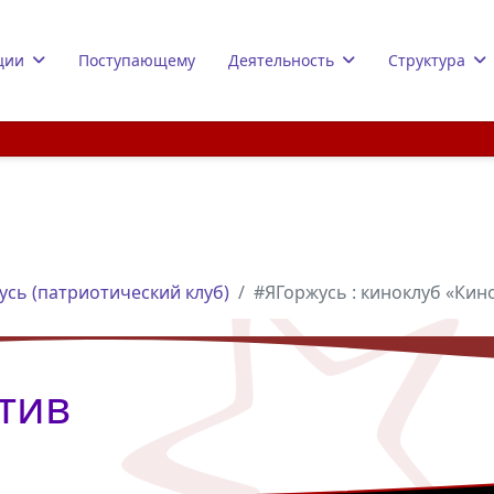
ции
Поступающему
Деятельность
Структура
усь (патриотический клуб)
#ЯГоржусь : киноклуб «Кин
тив