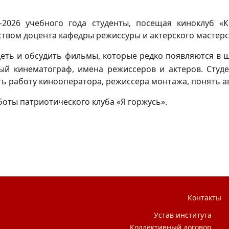
-2026 учебного года студенты, посещая киноклуб «
твом доцента кафедры режиссуры и актерского мастерс
деть и обсудить фильмы, которые редко появляются в 
й кинематограф, имена режиссеров и актеров. Студе
ть работу кинооператора, режиссера монтажа, понять а
оты патриотического клуба «Я горжусь».
моего вуза
Контакты
Устав института
Коллективный договор