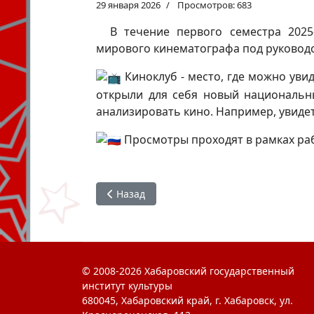
29 января 2026
Просмотров: 683
В течение первого семестра 2025
мирового кинематографа под руководс
Киноклуб - место, где можно уви
открыли для себя новый национальны
анализировать кино. Например, увиде
Просмотры проходят в рамках раб
Предыдущий: #ЯГоржусь : Живая история 
Назад
© 2008-2026 Хабаровский государственный
институт культуры
680045, Хабаровский край, г. Хабаровск, ул.