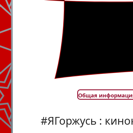
Общая информаци
#ЯГоржусь : кино