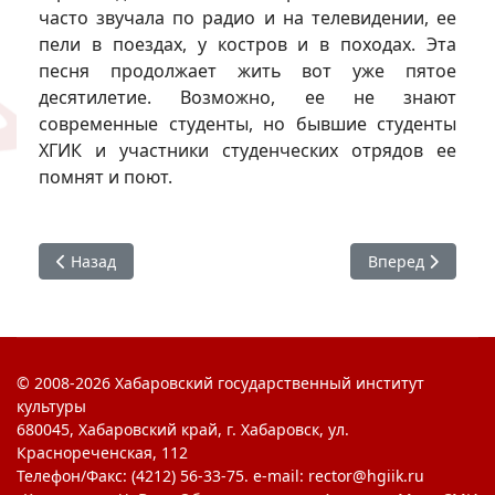
часто звучала по радио и на телевидении, ее
пели в поездах, у костров и в походах. Эта
песня продолжает жить вот уже пятое
десятилетие. Возможно, ее не знают
современные студенты, но бывшие студенты
ХГИК и участники студенческих отрядов ее
помнят и поют.
Предыдущий: #ЯГоржусь : Встреча с Иваном Болдаревы
Следующий: #ЯГо
Назад
Вперед
© 2008-2026 Хабаровский государственный институт
культуры
680045, Хабаровский край, г. Хабаровск, ул.
Краснореченская, 112
Телефон/Факс: (4212) 56-33-75. e-mail: rector@hgiik.ru